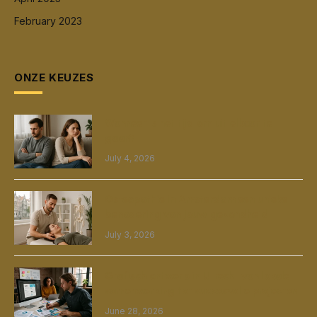
February 2023
ONZE KEUZES
Wanneer is het tijd om uit elkaar te
gaan?
July 4, 2026
Osteopathie in Amsterdam een unieke
benadering van jouw gezondheid
July 3, 2026
Grafisch ontwerp in Utrecht van lokale
samenwerking tot succesvolle projecten
June 28, 2026