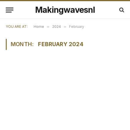
Makingwavesnl
YOU ARE AT:
Home
»
2024
»
February
MONTH:
FEBRUARY 2024