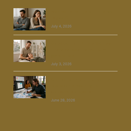
Wanneer is het tijd om uit elkaar
te gaan?
July 4, 2026
Osteopathie in Amsterdam een
unieke benadering van jouw
gezondheid
July 3, 2026
Grafisch ontwerp in Utrecht van
lokale samenwerking tot
succesvolle projecten
June 28, 2026