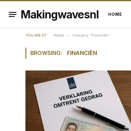
Makingwavesnl
HOME
YOU ARE AT:
Home
»
Category: "Financiën"
BROWSING:
FINANCIËN