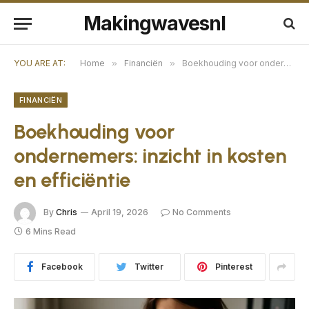
Makingwavesnl
YOU ARE AT:
Home
»
Financiën
»
Boekhouding voor ondernemers: inzicht in kosten en efficiëntie
FINANCIËN
Boekhouding voor
ondernemers: inzicht in kosten
en efficiëntie
By
Chris
April 19, 2026
No Comments
6 Mins Read
Facebook
Twitter
Pinterest