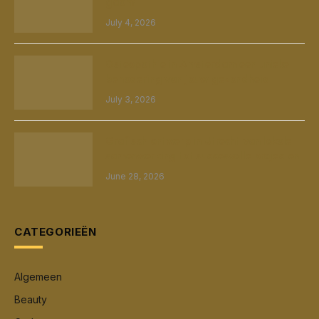
gaan?
July 4, 2026
Osteopathie in Amsterdam een unieke
benadering van jouw gezondheid
July 3, 2026
Grafisch ontwerp in Utrecht van lokale
samenwerking tot succesvolle projecten
June 28, 2026
CATEGORIEËN
Algemeen
Beauty