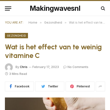
Makingwavesnl
YOU ARE AT:
Home
»
Gezondheid
»
Wat is het effect van te weinig vitamine C
GEZONDHEID
Wat is het effect van te weinig
vitamine C
By
Chris
February 17, 2023
No Comments
3 Mins Read
Facebook
Twitter
Pinterest