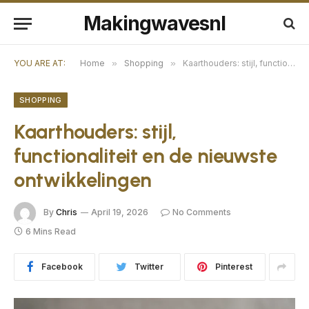
Makingwavesnl
YOU ARE AT:
Home
»
Shopping
»
Kaarthouders: stijl, functionaliteit en de nieuwste ontwikkelingen
SHOPPING
Kaarthouders: stijl,
functionaliteit en de nieuwste
ontwikkelingen
By
Chris
April 19, 2026
No Comments
6 Mins Read
Facebook
Twitter
Pinterest