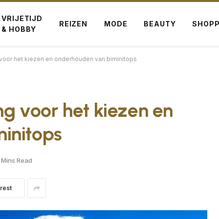
VRIJETIJD
REIZEN
MODE
BEAUTY
SHOPP
& HOBBY
 voor het kiezen en onderhouden van biminitops
ng voor het kiezen en
initops
 Mins Read
rest