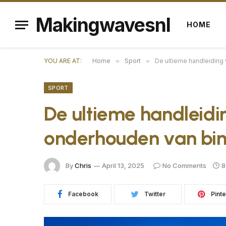
Makingwavesnl
HOME
YOU ARE AT:
Home
»
Sport
»
De ultieme handleiding
SPORT
De ultieme handleidi
onderhouden van bim
By
Chris
April 13, 2025
No Comments
8
Facebook
Twitter
Pinte