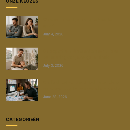
ONZE KEUZES
Wanneer is het tijd om uit elkaar te
gaan?
July 4, 2026
Osteopathie in Amsterdam een unieke
benadering van jouw gezondheid
July 3, 2026
Grafisch ontwerp in Utrecht van lokale
samenwerking tot succesvolle projecten
June 28, 2026
CATEGORIEËN