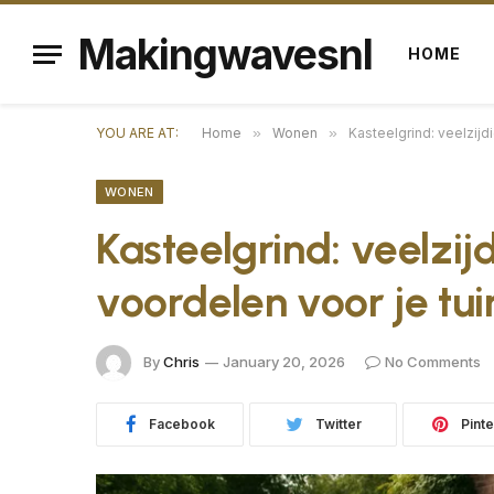
Makingwavesnl
HOME
YOU ARE AT:
Home
»
Wonen
»
Kasteelgrind: veelzijd
WONEN
Kasteelgrind: veelzi
voordelen voor je tui
By
Chris
January 20, 2026
No Comments
Facebook
Twitter
Pinte