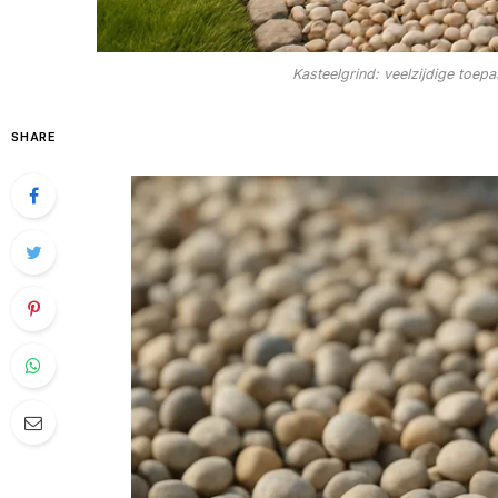
Kasteelgrind: veelzijdige toepa
SHARE