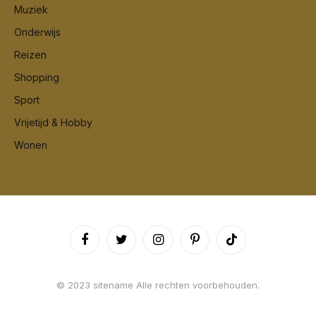
Muziek
Onderwijs
Reizen
Shopping
Sport
Vrijetijd & Hobby
Wonen
Facebook
Twitter
Instagram
Pinterest
TikTok
© 2023 sitename Alle rechten voorbehouden.