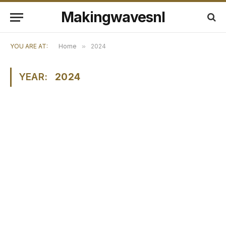
Makingwavesnl
YOU ARE AT:
Home
»
2024
YEAR:
2024