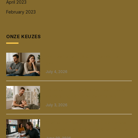
April 2023
February 2023
ONZE KEUZES
Wanneer is het tijd om uit elkaar te
gaan?
July 4, 2026
Osteopathie in Amsterdam een unieke
benadering van jouw gezondheid
July 3, 2026
Grafisch ontwerp in Utrecht van lokale
samenwerking tot succesvolle projecten