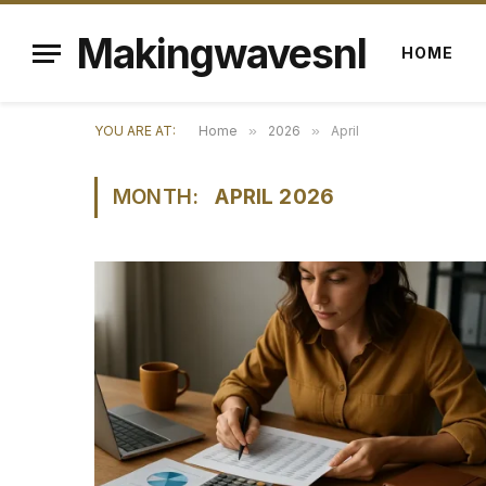
Makingwavesnl
HOME
YOU ARE AT:
Home
»
2026
»
April
MONTH:
APRIL 2026