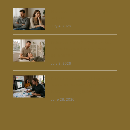
Wanneer is het tijd om uit elkaar
te gaan?
July 4, 2026
Osteopathie in Amsterdam een
unieke benadering van jouw
gezondheid
July 3, 2026
Grafisch ontwerp in Utrecht van
lokale samenwerking tot
succesvolle projecten
June 28, 2026